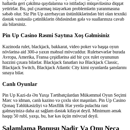
hallarda geri çəkilmə qaydalarına və istifadəçi müqaviləsinə diqqət
yetirirlər. Bu, pul çıxarmaq istəyərkən problemlərin yaranmasına
səbəb olur. Siz Pin Up azerbaycan üstünlüklərindən biri olan texniki
dəstək vasitəsilə çətinliklərin öhdəsindən gələ və suallarınıza cavab
ala bilərsiniz.
Pin Up Casino Rəsmi Saytına Xoş Gəlmisiniz
Kazinoda rulet, blackjack, bakkarat, video poker və başqa oyun
növlərinə aid 300-ə yaxın məhsul mövcuddur. Ruletsevərlər burada
Avropa, Amerika, Fransa çeşidlərinə aid bir çox rulet oyununun
həzzini çıxara bilərlər. Blackjack fanatları isə Blackjack Classic,
Blackjack Switch, Blackjack Atlantic City kimi oyunlarda şanslarını
sınaya bilər.
Canlı Oyunlar
Pin Up Kazi-də Ən Yaxşı Tərtibatçılardan Mükəmməl Oyun Seçimi
Mərc və idman, canlı kazino və çoxlu slot maşınları. Pin Up Casino
Qonaq Təhlükəsizliyi və Məxfilik Hər yerdə pulachta rast
gəlməyinizə daha az sağlam dəstək kifayət deyil. Minimum əmək
haqqı 50 rubl, yaxşı, bu, hər kəs üçün mövcud deyil.
Salamlama Bonusu Nədir Və Onu Necə