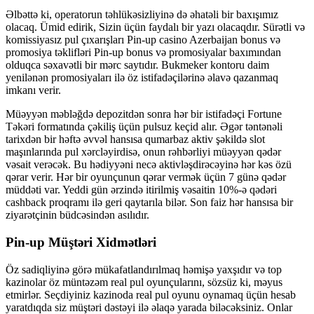
Əlbəttə ki, operatorun təhlükəsizliyinə də əhatəli bir baxışımız
olacaq. Ümid edirik, Sizin üçün faydalı bir yazı olacaqdır. Sürətli və
komissiyasız pul çıxarışları Pin-up casino Azerbaijan bonus və
promosiya təklifləri Pin-up bonus və promosiyalar baxımından
olduqca səxavətli bir mərc saytıdır. Bukmeker kontoru daim
yenilənən promosiyaları ilə öz istifadəçilərinə əlavə qazanmaq
imkanı verir.
Müəyyən məbləğdə depozitdən sonra hər bir istifadəçi Fortune
Təkəri formatında çəkiliş üçün pulsuz keçid alır. Əgər təntənəli
tarixdən bir həftə əvvəl hansısa qumarbaz aktiv şəkildə slot
maşınlarında pul xərcləyirdisə, onun rəhbərliyi müəyyən qədər
vəsait verəcək. Bu hədiyyəni necə aktivləşdirəcəyinə hər kəs özü
qərar verir. Hər bir oyunçunun qərar vermək üçün 7 günə qədər
müddəti var. Yeddi gün ərzində itirilmiş vəsaitin 10%-ə qədəri
cashback proqramı ilə geri qaytarıla bilər. Son faiz hər hansısa bir
ziyarətçinin büdcəsindən asılıdır.
Pin-up Müştəri Xidmətləri
Öz sadiqliyinə görə mükafatlandırılmaq həmişə yaxşıdır və top
kazinolar öz müntəzəm real pul oyunçularını, sözsüz ki, məyus
etmirlər. Seçdiyiniz kazinoda real pul oyunu oynamaq üçün hesab
yaratdıqda siz müştəri dəstəyi ilə əlaqə yarada biləcəksiniz. Onlar