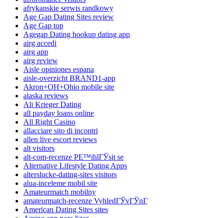
afrykanskie serwis randkowy
Age Gap Dating Sites review
Age Gap top
Agegap Dating hookup dating app
airg accedi
airg app
airg review
Aisle opiniones espana
aisle-overzicht BRAND1-app
Akron+OH+Ohio mobile site
alaska reviews
Ali Krieger Dating
all payday loans online
All Right Casino
allacciare sito di incontri
allen live escort reviews
alt visitors
alt-com-recenze PЕ™ihlГЎsit se
Alternative Lifestyle Dating Apps
alterslucke-dating-sites visitors
alua-inceleme mobil site
Amateurmatch mobilny
amateurmatch-recenze VyhledГЎvГЎnГ­
American Dating Sites sites