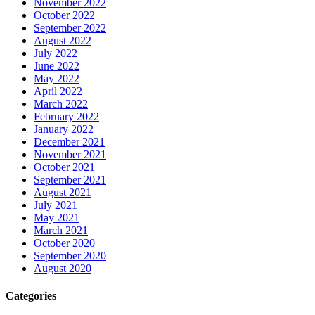
November 2022
October 2022
September 2022
August 2022
July 2022
June 2022
May 2022
April 2022
March 2022
February 2022
January 2022
December 2021
November 2021
October 2021
September 2021
August 2021
July 2021
May 2021
March 2021
October 2020
September 2020
August 2020
Categories