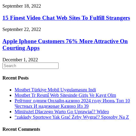
September 18, 2022
15 Finest Video Chat Web Sites To Fulfill Strangers
September 22, 2022
Apple Iphone Customers 76% More Attractive On
Courting Apps
December 1, 2022
Search
for:
Recent Posts
Mostbet Türkiye Mobil Uygulamasını Indi
Mostbet Tr Resmî Web Sitesinde Giriş Ve Kayıt Olm
Рейтинг одним Онлайн-казино 2024 году Июнь Топ 10
Честных И надежные Казино Из 39
Miniżużel Dlaczego Warto Go Uprawiać? Wideo
“zakłady Sportowe Yak Grać Żeby Wygrać? Sposoby Na Z
Recent Comments