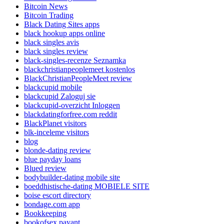
Bitcoin News
Bitcoin Trading
Black Dating Sites apps
black hookup apps online
black singles avis
black singles review
black-singles-recenze Seznamka
blackchristianpeoplemeet kostenlos
BlackChristianPeopleMeet review
blackcupid mobile
blackcupid Zaloguj sie
blackcupid-overzicht Inloggen
blackdatingforfree.com reddit
BlackPlanet visitors
blk-inceleme visitors
blog
blonde-dating review
blue payday loans
Blued review
bodybuilder-dating mobile site
boeddhistische-dating MOBIELE SITE
boise escort directory
bondage.com app
Bookkeeping
bookofsex payant