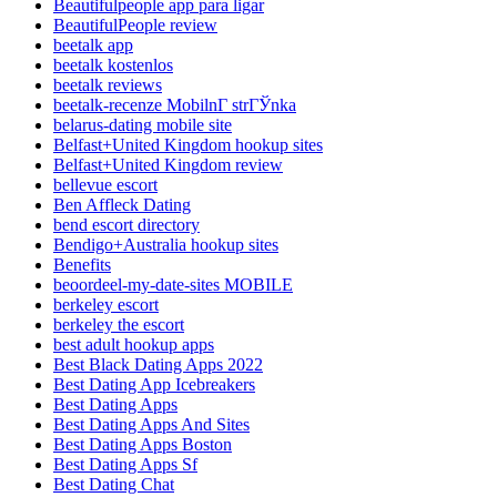
Beautifulpeople app para ligar
BeautifulPeople review
beetalk app
beetalk kostenlos
beetalk reviews
beetalk-recenze MobilnГ­ strГЎnka
belarus-dating mobile site
Belfast+United Kingdom hookup sites
Belfast+United Kingdom review
bellevue escort
Ben Affleck Dating
bend escort directory
Bendigo+Australia hookup sites
Benefits
beoordeel-my-date-sites MOBILE
berkeley escort
berkeley the escort
best adult hookup apps
Best Black Dating Apps 2022
Best Dating App Icebreakers
Best Dating Apps
Best Dating Apps And Sites
Best Dating Apps Boston
Best Dating Apps Sf
Best Dating Chat