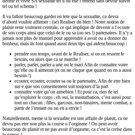
definir et vivre SA sexualite tel il ou elle l’entend sans devoir suivre
tel ou tel schema !
Il va falloir beaucoup garder en tete que la sexualite, ca devra
d’abord vouloir affirmer : (se) Realiser du bien ! Notre notion de
plaisir reste vraiment centrale, ce qui implique de devenir a l’ecoute
de son corps ainsi que celui de le ou sa (ou ses !) partenaires. Il n’y a
jamais non plus de manuel pour apprendre a avoir ou a donner du
bonheur, mais ils font quand aussi deux tips qui aident beaucoup :
prendre son temps, avant de le Realiser, si on en ressent le
besoin, ou alors que ca se marche !
parler, parler, parler a une ou le mari Afin de connaitre votre
qu’elle ou il aimerait (et on ne claque que quand on en a aussi
besoin !)
ecouter, ecouter, ecouter sa ou le partenaire, Afin de etre bien
sur·e que son consentement soit toujours d’la part
connaitre votre qu’on aimebien !
Et pour ca, rien de tel
qu’explorer le corps : eh oui, la masturbation, c’est aussi pour
tout un chacun : filles, garcons, non-binaires, meme combat, a
partir de l’instant ou on en a envie !
Naturellement, meme si la sexualite est une affaire de plaisir, ca ne
devra pas etre non plus la course a l’orgasme ! On peut avoir
beaucoup de plaisir et ne pas avoir d’orgasme, ca c’est la cerise dans
le gateau !