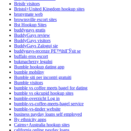
Bristlr visitors
Bristol+United Kingdom hookup sites
bronymate web
brownsville escort sites
Bst Hookup Sites
buddygays gratis
BuddyGays review
BuddyGays visitors
BuddyGays Zaloguj sie
buddygays-recenze PЕ™ihlГЎsit se
buffalo eros escort
bukmacherzy legalni
Bumble hookup dating app
bumble mobilny
Bumble siti per incontri gratuiti
Bumble visitors
bumble vs coffee meets bagel for dating
bumble vs okcupid hookup sites
bumble-overzicht Log in
bumble-vs-coffee-meets-bagel service
bumble-vs-tinder website
business payday loans self employed
By ethnicity apps
Cairns+Australia hookup sites
california online payday loans