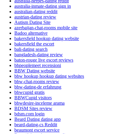
australia-herpes-dating reddit
australia-inmate-dating sign in
australian-dating reddit
austrian-dating review
Autism Dating Site
azerbaijan-chat-rooms mobile site
Badoo alternative
bakersfield hookup dating website
bakersfield the escort
bali-dating search
bangladesh-dating review
baton-rouge live escort reviews
bbpeoplemeet recensioni
BBW Dating website
bbw hookup hookup dating websites
bbw-chat-rooms review
bbw-dating-de erfahrung
bbwcupid gratis
BBWCupid visitors
bbwdesire-inceleme arama
BDSM Sites review
bdsm.com login
Beard Dating dating app
beard-dating-cs Reddit
beaumont escort service