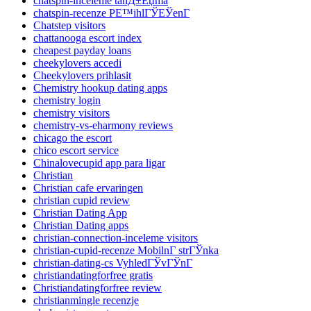
chatspin-inceleme tanД±Еџma
chatspin-recenze PЕ™ihlГЎЕЎenГ­
Chatstep visitors
chattanooga escort index
cheapest payday loans
cheekylovers accedi
Cheekylovers prihlasit
Chemistry hookup dating apps
chemistry login
chemistry visitors
chemistry-vs-eharmony reviews
chicago the escort
chico escort service
Chinalovecupid app para ligar
Christian
Christian cafe ervaringen
christian cupid review
Christian Dating App
Christian Dating apps
christian-connection-inceleme visitors
christian-cupid-recenze MobilnГ­ strГЎnka
christian-dating-cs VyhledГЎvГЎnГ­
christiandatingforfree gratis
Christiandatingforfree review
christianmingle recenzje