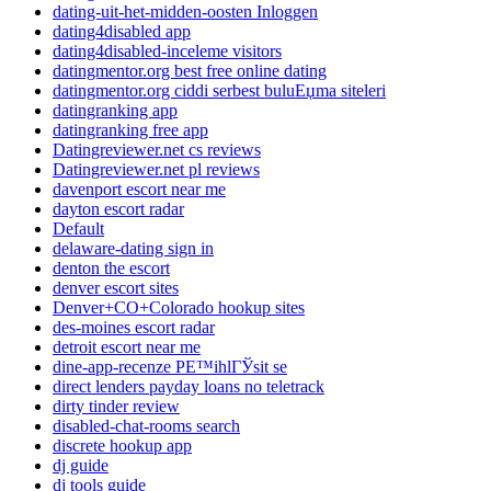
dating-uit-het-midden-oosten Inloggen
dating4disabled app
dating4disabled-inceleme visitors
datingmentor.org best free online dating
datingmentor.org ciddi serbest buluЕџma siteleri
datingranking app
datingranking free app
Datingreviewer.net cs reviews
Datingreviewer.net pl reviews
davenport escort near me
dayton escort radar
Default
delaware-dating sign in
denton the escort
denver escort sites
Denver+CO+Colorado hookup sites
des-moines escort radar
detroit escort near me
dine-app-recenze PЕ™ihlГЎsit se
direct lenders payday loans no teletrack
dirty tinder review
disabled-chat-rooms search
discrete hookup app
dj guide
dj tools guide