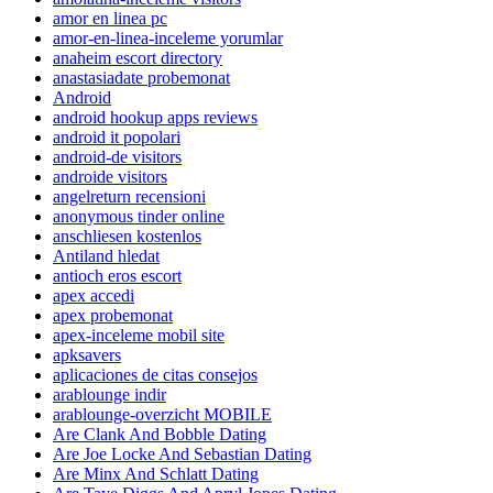
amor en linea pc
amor-en-linea-inceleme yorumlar
anaheim escort directory
anastasiadate probemonat
Android
android hookup apps reviews
android it popolari
android-de visitors
androide visitors
angelreturn recensioni
anonymous tinder online
anschliesen kostenlos
Antiland hledat
antioch eros escort
apex accedi
apex probemonat
apex-inceleme mobil site
apksavers
aplicaciones de citas consejos
arablounge indir
arablounge-overzicht MOBILE
Are Clank And Bobble Dating
Are Joe Locke And Sebastian Dating
Are Minx And Schlatt Dating