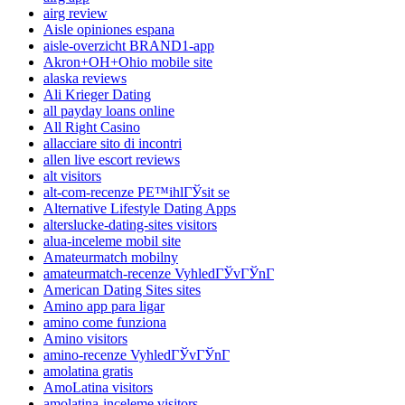
airg review
Aisle opiniones espana
aisle-overzicht BRAND1-app
Akron+OH+Ohio mobile site
alaska reviews
Ali Krieger Dating
all payday loans online
All Right Casino
allacciare sito di incontri
allen live escort reviews
alt visitors
alt-com-recenze PЕ™ihlГЎsit se
Alternative Lifestyle Dating Apps
alterslucke-dating-sites visitors
alua-inceleme mobil site
Amateurmatch mobilny
amateurmatch-recenze VyhledГЎvГЎnГ­
American Dating Sites sites
Amino app para ligar
amino come funziona
Amino visitors
amino-recenze VyhledГЎvГЎnГ­
amolatina gratis
AmoLatina visitors
amolatina-inceleme visitors