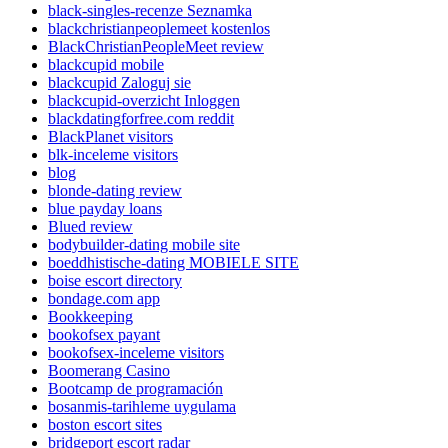
black-singles-recenze Seznamka
blackchristianpeoplemeet kostenlos
BlackChristianPeopleMeet review
blackcupid mobile
blackcupid Zaloguj sie
blackcupid-overzicht Inloggen
blackdatingforfree.com reddit
BlackPlanet visitors
blk-inceleme visitors
blog
blonde-dating review
blue payday loans
Blued review
bodybuilder-dating mobile site
boeddhistische-dating MOBIELE SITE
boise escort directory
bondage.com app
Bookkeeping
bookofsex payant
bookofsex-inceleme visitors
Boomerang Casino
Bootcamp de programación
bosanmis-tarihleme uygulama
boston escort sites
bridgeport escort radar