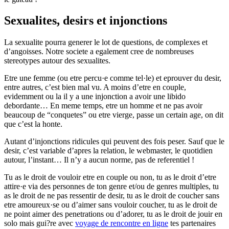
Sexualites, desirs et injonctions
La sexualite pourra generer le lot de questions, de complexes et
d’angoisses. Notre societe a egalement cree de nombreuses
stereotypes autour des sexualites.
Etre une femme (ou etre percu·e comme tel·le) et eprouver du desir,
entre autres, c’est bien mal vu. A moins d’etre en couple,
evidemment ou la il y a une injonction a avoir une libido
debordante… En meme temps, etre un homme et ne pas avoir
beaucoup de “conquetes” ou etre vierge, passe un certain age, on dit
que c’est la honte.
Autant d’injonctions ridicules qui peuvent des fois peser. Sauf que le
desir, c’est variable d’apres la relation, le webmaster, le quotidien
autour, l’instant… Il n’y a aucun norme, pas de referentiel !
Tu as le droit de vouloir etre en couple ou non, tu as le droit d’etre
attire·e via des personnes de ton genre et/ou de genres multiples, tu
as le droit de ne pas ressentir de desir, tu as le droit de coucher sans
etre amoureux·se ou d’aimer sans vouloir coucher, tu as le droit de
ne point aimer des penetrations ou d’adorer, tu as le droit de jouir en
solo mais gui?re avec
voyage de rencontre en ligne
tes partenaires