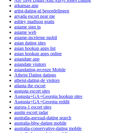
Are Taye Diggs And Apryl Jones Dating
arkansas app
artist-dating-nl beoordelingen
arvada escort near me
ashley madison gratis
asiame sign in
asiame web
asiame-inceleme mobil
asian dating sites
asian hookup apps list
asian hookup apps online
asiandate app
asiandate visitors
asiandating-recenze Mobile
Atheist Dating datings
atheist-dating-de visitors
atlanta the escort
augusta escort sites
Augusta+GA+Georgia hookup sites
Augusta+GA+Georgia reddit
aurora-1 escort sites
austin escort radar
australia-asexual-dating search
australia-bbw-dating mobile
australia-conservative-dating mobile