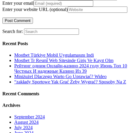
Enter your email
Enter your website URL (optional)
Search for:
Recent Posts
Mostbet Türkiye Mobil Uygulamasını Indi
Mostbet Tr Resmî Web Sitesinde Giriş Ve Kayıt Olm
Рейтинг одним Онлайн-казино 2024 году Июнь Топ 10
Честных И надежные Казино Из 39
Miniżużel Dlaczego Warto Go Uprawiać? Wideo
“zakłady Sportowe Yak Grać Żeby Wygrać? Sposoby Na Z
Recent Comments
Archives
September 2024
August 2024
July 2024
June 2024