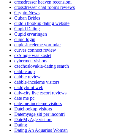
crossdresser heaven recensioni
crossdresser-chat-rooms reviews
Crypto News
Cuban Brides
cuddli hookup dating website
Cupid Dating
Cupid ervaringen
cupid login
cupid-inceleme yorumlar
curves connect review
cxSingle was kostet
cybermen visitors
czechoslovakia-dating search
dabble app
dabble review
dabble-inceleme visitors
daddyhunt web
daly-city live escort reviews
date me pc
date-me-inceleme visitors
Datehookup visitors
Datemyage siti per incontri
DateMyAge visitors
Dating
Dating An Aquarius Woman