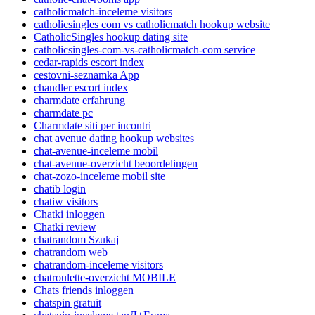
catholicmatch-inceleme visitors
catholicsingles com vs catholicmatch hookup website
CatholicSingles hookup dating site
catholicsingles-com-vs-catholicmatch-com service
cedar-rapids escort index
cestovni-seznamka App
chandler escort index
charmdate erfahrung
charmdate pc
Charmdate siti per incontri
chat avenue dating hookup websites
chat-avenue-inceleme mobil
chat-avenue-overzicht beoordelingen
chat-zozo-inceleme mobil site
chatib login
chatiw visitors
Chatki inloggen
Chatki review
chatrandom Szukaj
chatrandom web
chatrandom-inceleme visitors
chatroulette-overzicht MOBILE
Chats friends inloggen
chatspin gratuit