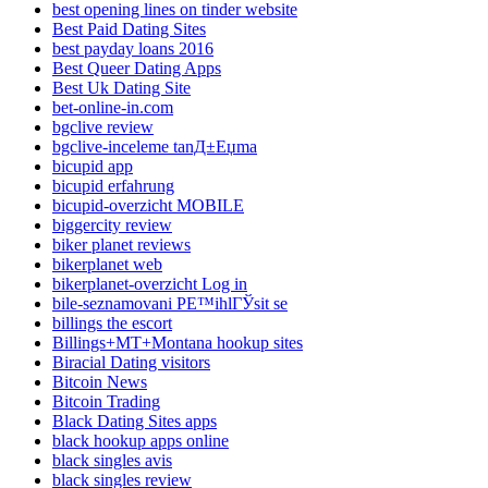
best opening lines on tinder website
Best Paid Dating Sites
best payday loans 2016
Best Queer Dating Apps
Best Uk Dating Site
bet-online-in.com
bgclive review
bgclive-inceleme tanД±Еџma
bicupid app
bicupid erfahrung
bicupid-overzicht MOBILE
biggercity review
biker planet reviews
bikerplanet web
bikerplanet-overzicht Log in
bile-seznamovani PЕ™ihlГЎsit se
billings the escort
Billings+MT+Montana hookup sites
Biracial Dating visitors
Bitcoin News
Bitcoin Trading
Black Dating Sites apps
black hookup apps online
black singles avis
black singles review