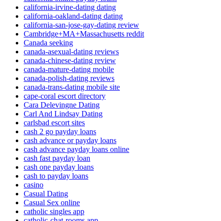
california-irvine-dating dating
california-oakland-dating dating
california-san-jose-gay-dating review
Cambridge+MA+Massachusetts reddit
Canada seeking
canada-asexual-dating reviews
canada-chinese-dating review
canada-mature-dating mobile
canada-polish-dating reviews
canada-trans-dating mobile site
cape-coral escort directory
Cara Delevingne Dating
Carl And Lindsay Dating
carlsbad escort sites
cash 2 go payday loans
cash advance or payday loans
cash advance payday loans online
cash fast payday loan
cash one payday loans
cash to payday loans
casino
Casual Dating
Casual Sex online
catholic singles app
catholic-chat-rooms app