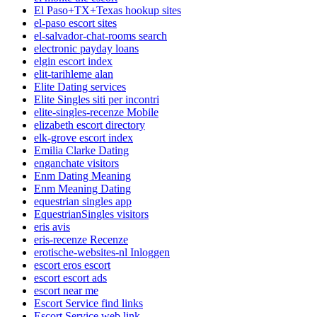
El Paso+TX+Texas hookup sites
el-paso escort sites
el-salvador-chat-rooms search
electronic payday loans
elgin escort index
elit-tarihleme alan
Elite Dating services
Elite Singles siti per incontri
elite-singles-recenze Mobile
elizabeth escort directory
elk-grove escort index
Emilia Clarke Dating
enganchate visitors
Enm Dating Meaning
Enm Meaning Dating
equestrian singles app
EquestrianSingles visitors
eris avis
eris-recenze Recenze
erotische-websites-nl Inloggen
escort eros escort
escort escort ads
escort near me
Escort Service find links
Escort Service web link