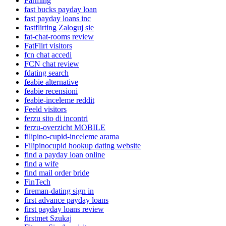
Farming
fast bucks payday loan
fast payday loans inc
fastflirting Zaloguj sie
fat-chat-rooms review
FatFlirt visitors
fcn chat accedi
FCN chat review
fdating search
feabie alternative
feabie recensioni
feabie-inceleme reddit
Feeld visitors
ferzu sito di incontri
ferzu-overzicht MOBILE
filipino-cupid-inceleme arama
Filipinocupid hookup dating website
find a payday loan online
find a wife
find mail order bride
FinTech
fireman-dating sign in
first advance payday loans
first payday loans review
firstmet Szukaj