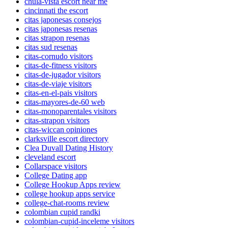
chula-vista escort near me
cincinnati the escort
citas japonesas consejos
citas japonesas resenas
citas strapon resenas
citas sud resenas
citas-cornudo visitors
citas-de-fitness visitors
citas-de-jugador visitors
citas-de-viaje visitors
citas-en-el-pais visitors
citas-mayores-de-60 web
citas-monoparentales visitors
citas-strapon visitors
citas-wiccan opiniones
clarksville escort directory
Clea Duvall Dating History
cleveland escort
Collarspace visitors
College Dating app
College Hookup Apps review
college hookup apps service
college-chat-rooms review
colombian cupid randki
colombian-cupid-inceleme visitors