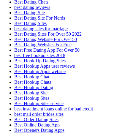
Best Dating Chats
best dating reviews
Best Dating Site
Best Dating Site For Nerds
Best Dating Sites
best dating sites for marriage
Best Dating Sites For Over 50 2022
Best Dating Website For Over 50
Best Dating Websites For Free
Best Free Dating App For Over 50
best free hookup sites 2018
Best Hook Up Dating Sites
Best Hookup Apps user reviews
Best Hookup Apps website
Best Hookup Chat
Best Hookup Chats
Best Hookup Dating
Best Hookup Site
Best Hookup Sites
Best Hookup Sites service
best installment loans online for bad credit
best mail order brides sites
Best Older Dating Sites
Best Online Dating App
Best Openers Dating Apps