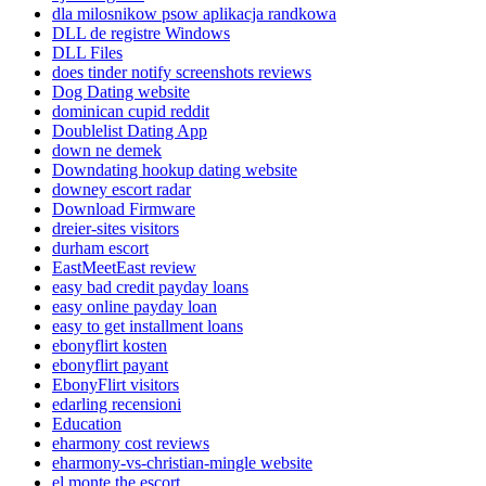
dla milosnikow psow aplikacja randkowa
DLL de registre Windows
DLL Files
does tinder notify screenshots reviews
Dog Dating website
dominican cupid reddit
Doublelist Dating App
down ne demek
Downdating hookup dating website
downey escort radar
Download Firmware
dreier-sites visitors
durham escort
EastMeetEast review
easy bad credit payday loans
easy online payday loan
easy to get installment loans
ebonyflirt kosten
ebonyflirt payant
EbonyFlirt visitors
edarling recensioni
Education
eharmony cost reviews
eharmony-vs-christian-mingle website
el monte the escort