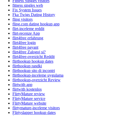
Fitness Singles visitors
fitness singles web
Fix System Issues
Fka Twigs Dating History
fling visitors
fling.com dating hookup app
flirt-inceleme reddit
flirt-recenze App
flirt4free erfahrung
flirt4free login
flirt4free payant
flirt4free Zaloguj si?
flirt4free-overzicht Reddit
flirthookup hookup dates
flirthookup randki
flirthookup sito di incontri
flirthookup-inceleme uygulama
flirthookup-overzicht Review
flirtwith app
flirtwith kostenlos
FlirtyMature review
FlirtyMature service
FlirtyMature website
flirtymature-inceleme visitors
Flirtyslapper hookup dates