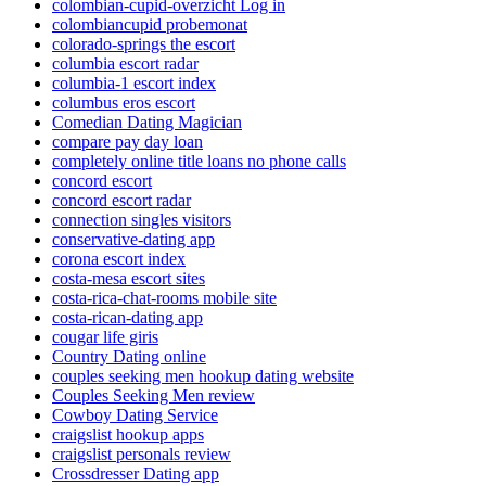
colombian-cupid-overzicht Log in
colombiancupid probemonat
colorado-springs the escort
columbia escort radar
columbia-1 escort index
columbus eros escort
Comedian Dating Magician
compare pay day loan
completely online title loans no phone calls
concord escort
concord escort radar
connection singles visitors
conservative-dating app
corona escort index
costa-mesa escort sites
costa-rica-chat-rooms mobile site
costa-rican-dating app
cougar life giris
Country Dating online
couples seeking men hookup dating website
Couples Seeking Men review
Cowboy Dating Service
craigslist hookup apps
craigslist personals review
Crossdresser Dating app