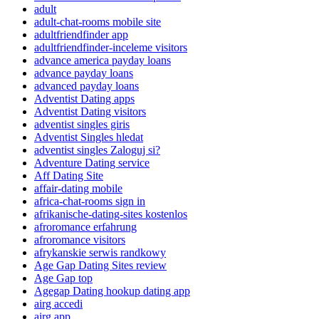
adult
adult-chat-rooms mobile site
adultfriendfinder app
adultfriendfinder-inceleme visitors
advance america payday loans
advance payday loans
advanced payday loans
Adventist Dating apps
Adventist Dating visitors
adventist singles giris
Adventist Singles hledat
adventist singles Zaloguj si?
Adventure Dating service
Aff Dating Site
affair-dating mobile
africa-chat-rooms sign in
afrikanische-dating-sites kostenlos
afroromance erfahrung
afroromance visitors
afrykanskie serwis randkowy
Age Gap Dating Sites review
Age Gap top
Agegap Dating hookup dating app
airg accedi
airg app