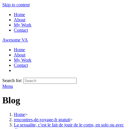
Skip to content
Home
About
My Work
Contact
Awesome VA
Home
About
My Work
Contact
Search for:
Menu
Blog
Home
>
rencontres-de-voyage-fr gratuit
>
La sexualite, c’est le fait de jouir de le corps, en solo ou avec