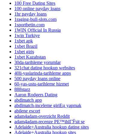
100 Free Dating Sites
100 online payday loans
1hr payday loans
1raging-bull-slots.com
1sportbetin.com
1WIN Official In Russia
1win Turkiye
1xbet apk
1xbet Brazil
1xbet giriş
1xbet Kazahstan
30da-tarihleme yorumlar
321chat dating hookup websites
40li-yaslarinda-tarihleme apps
500 payday loans online
60-yas-ustu-tarihleme hizmet
888starz
Aaron Rodgers Dating
abdlmatch app
abdlmatch-inceleme giriЕџ yapmak
abilene escort
adam4adam-overzicht Reddit
adam4adam-recenze PЕ™ihlГЎsit se
Adelaide+Australia hookup dating sites
Adelaide+Australia hookup sites