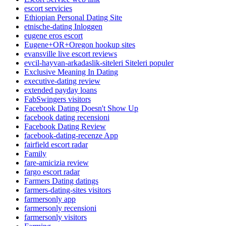
escort servicies
Ethiopian Personal Dating Site
etnische-dating Inloggen
eugene eros escort
Eugene+OR+Oregon hookup sites
evansville live escort reviews
evcil-hayvan-arkadaslik-siteleri Siteleri populer
Exclusive Meaning In Dating
executive-dating review
extended payday loans
FabSwingers visitors
Facebook Dating Doesn't Show Up
facebook dating recensioni
Facebook Dating Review
facebook-dating-recenze App
fairfield escort radar
Family
fare-amicizia review
fargo escort radar
Farmers Dating datings
farmers-dating-sites visitors
farmersonly app
farmersonly recensioni
farmersonly visitors