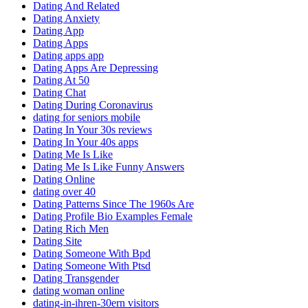
Dating And Related
Dating Anxiety
Dating App
Dating Apps
Dating apps app
Dating Apps Are Depressing
Dating At 50
Dating Chat
Dating During Coronavirus
dating for seniors mobile
Dating In Your 30s reviews
Dating In Your 40s apps
Dating Me Is Like
Dating Me Is Like Funny Answers
Dating Online
dating over 40
Dating Patterns Since The 1960s Are
Dating Profile Bio Examples Female
Dating Rich Men
Dating Site
Dating Someone With Bpd
Dating Someone With Ptsd
Dating Transgender
dating woman online
dating-in-ihren-30ern visitors