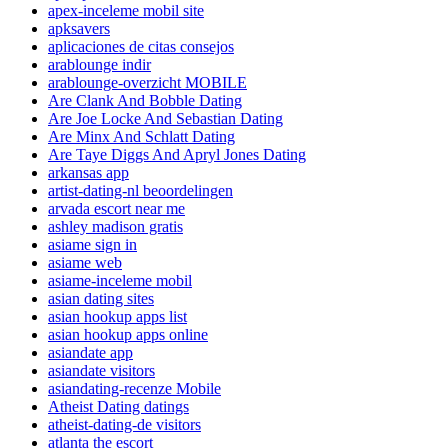
apex-inceleme mobil site
apksavers
aplicaciones de citas consejos
arablounge indir
arablounge-overzicht MOBILE
Are Clank And Bobble Dating
Are Joe Locke And Sebastian Dating
Are Minx And Schlatt Dating
Are Taye Diggs And Apryl Jones Dating
arkansas app
artist-dating-nl beoordelingen
arvada escort near me
ashley madison gratis
asiame sign in
asiame web
asiame-inceleme mobil
asian dating sites
asian hookup apps list
asian hookup apps online
asiandate app
asiandate visitors
asiandating-recenze Mobile
Atheist Dating datings
atheist-dating-de visitors
atlanta the escort