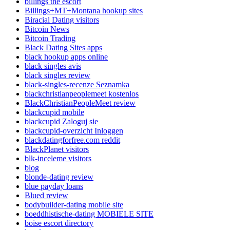
billings the escort
Billings+MT+Montana hookup sites
Biracial Dating visitors
Bitcoin News
Bitcoin Trading
Black Dating Sites apps
black hookup apps online
black singles avis
black singles review
black-singles-recenze Seznamka
blackchristianpeoplemeet kostenlos
BlackChristianPeopleMeet review
blackcupid mobile
blackcupid Zaloguj sie
blackcupid-overzicht Inloggen
blackdatingforfree.com reddit
BlackPlanet visitors
blk-inceleme visitors
blog
blonde-dating review
blue payday loans
Blued review
bodybuilder-dating mobile site
boeddhistische-dating MOBIELE SITE
boise escort directory