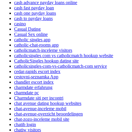
cash advance payday loans online
cash fast payday loan
cash one payday loans
cash to payday loans
casino
Casual Dating
Casual Sex online
catholic singles app
catholic-chat-rooms app
catholicmatch-inceleme visitors
catholicsingles com vs catholicmatch hookup website
CatholicSingles hookup dating site
catholicsingles-com-vs-catholicmatch-com service
cedar-rapids escort index
cestovni-seznamka App
chandler escort index
charmdate erfahrung
charmdate pc
Charmdate siti per incontri
chat avenue dating hookup websites
chat-avenue-inceleme mobil
chat-avenue-overzicht beoordelingen
chat-zozo-inceleme mobil site
chatib login
chatiw visitors