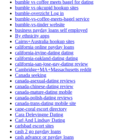
bumble vs coffee meets bagel for dating
bumble vs okcupid hookup sites
bumble-overzicht Log in
bumble-vs-coffee-meets-bagel service
bumble-vs-tinder website
business payday loans self employed
By ethnicity apps
Cairns+Australia hookup sites
california online payday loans
california-irvine-dating dating
california-oakland-dating dating
california-san-jose-gay-dating review
Cambridge+MA+Massachusetts reddit
Canada seeking
canada-asexual-dating reviews
canada-chinese-dating review
canada-mature-dating mobile
canada-polish-dating reviews
canada-trans-dating mobile site
cape-coral escort directory
Cara Delevingne Dating
Carl And Lindsay Dating
carlsbad escort sites
cash 2 go payday loans
cash advance or payday loans