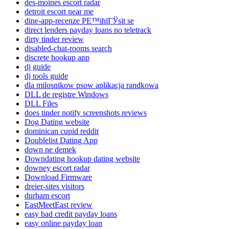
des-moines escort radar
detroit escort near me
dine-app-recenze PЕ™ihlГЎsit se
direct lenders payday loans no teletrack
dirty tinder review
disabled-chat-rooms search
discrete hookup app
dj guide
dj tools guide
dla milosnikow psow aplikacja randkowa
DLL de registre Windows
DLL Files
does tinder notify screenshots reviews
Dog Dating website
dominican cupid reddit
Doublelist Dating App
down ne demek
Downdating hookup dating website
downey escort radar
Download Firmware
dreier-sites visitors
durham escort
EastMeetEast review
easy bad credit payday loans
easy online payday loan