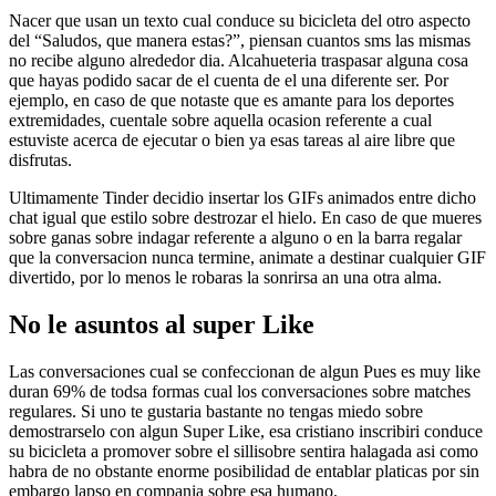
Nacer que usan un texto cual conduce su bicicleta del otro aspecto
del “Saludos, que manera estas?”, piensan cuantos sms las mismas
no recibe alguno alrededor dia. Alcahueteria traspasar alguna cosa
que hayas podido sacar de el cuenta de el una diferente ser. Por
ejemplo, en caso de que notaste que es amante para los deportes
extremidades, cuentale sobre aquella ocasion referente a cual
estuviste acerca de ejecutar o bien ya esas tareas al aire libre que
disfrutas.
Ultimamente Tinder decidio insertar los GIFs animados entre dicho
chat igual que estilo sobre destrozar el hielo. En caso de que mueres
sobre ganas sobre indagar referente a alguno o en la barra regalar
que la conversacion nunca termine, animate a destinar cualquier GIF
divertido, por lo menos le robaras la sonrirsa an una otra alma.
No le asuntos al super Like
Las conversaciones cual se confeccionan de algun Pues es muy like
duran 69% de todsa formas cual los conversaciones sobre matches
regulares. Si uno te gustaria bastante no tengas miedo sobre
demostrarselo con algun Super Like, esa cristiano inscribiri conduce
su bicicleta a promover sobre el silli­sobre sentira halagada asi­ como
habra de no obstante enorme posibilidad de entablar platicas por sin
embargo lapso en compania sobre esa humano.