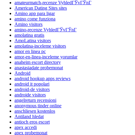
amateurmatch-recenze VyhledГЎvГЎnГ­
American Dating Sites sites
Amino app para ligar
amino come funziona
Amino visitors
amino-recenze VyhledГЎvГЎnГ­
amolatina gratis
AmoLatina visitors
amolatina-inceleme visitors
amor en linea pc
amor-en-linea-inceleme yorumlar
anaheim escort directory
anastasiadate probemonat
Android
android hookup apps reviews
android it popolari
android-de visitors
androide visitors
angelreturn recensioni
anonymous tinder online
anschliesen kostenlos
Antiland hledat
antioch eros escort
apex accedi
apex probemonat