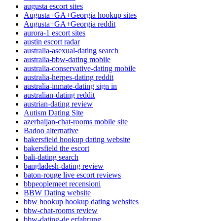
augusta escort sites
Augusta+GA+Georgia hookup sites
Augusta+GA+Georgia reddit
aurora-1 escort sites
austin escort radar
australia-asexual-dating search
australia-bbw-dating mobile
australia-conservative-dating mobile
australia-herpes-dating reddit
australia-inmate-dating sign in
australian-dating reddit
austrian-dating review
Autism Dating Site
azerbaijan-chat-rooms mobile site
Badoo alternative
bakersfield hookup dating website
bakersfield the escort
bali-dating search
bangladesh-dating review
baton-rouge live escort reviews
bbpeoplemeet recensioni
BBW Dating website
bbw hookup hookup dating websites
bbw-chat-rooms review
bbw-dating-de erfahrung