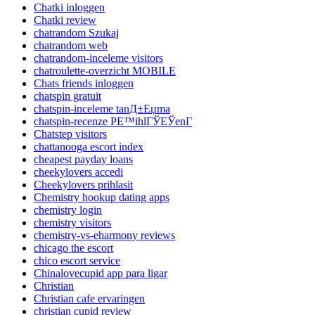
Chatki inloggen
Chatki review
chatrandom Szukaj
chatrandom web
chatrandom-inceleme visitors
chatroulette-overzicht MOBILE
Chats friends inloggen
chatspin gratuit
chatspin-inceleme tanД±Еџma
chatspin-recenze PЕ™ihlГЎЕЎenГ­
Chatstep visitors
chattanooga escort index
cheapest payday loans
cheekylovers accedi
Cheekylovers prihlasit
Chemistry hookup dating apps
chemistry login
chemistry visitors
chemistry-vs-eharmony reviews
chicago the escort
chico escort service
Chinalovecupid app para ligar
Christian
Christian cafe ervaringen
christian cupid review