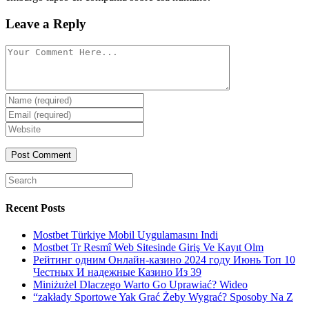
Leave a Reply
Comment
Enter
your
Enter
name
your
Enter
or
email
your
username
website
URL
(optional)
Search
for:
Recent Posts
Mostbet Türkiye Mobil Uygulamasını Indi
Mostbet Tr Resmî Web Sitesinde Giriş Ve Kayıt Olm
Рейтинг одним Онлайн-казино 2024 году Июнь Топ 10
Честных И надежные Казино Из 39
Miniżużel Dlaczego Warto Go Uprawiać? Wideo
“zakłady Sportowe Yak Grać Żeby Wygrać? Sposoby Na Z