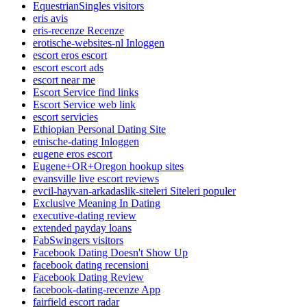
EquestrianSingles visitors
eris avis
eris-recenze Recenze
erotische-websites-nl Inloggen
escort eros escort
escort escort ads
escort near me
Escort Service find links
Escort Service web link
escort servicies
Ethiopian Personal Dating Site
etnische-dating Inloggen
eugene eros escort
Eugene+OR+Oregon hookup sites
evansville live escort reviews
evcil-hayvan-arkadaslik-siteleri Siteleri populer
Exclusive Meaning In Dating
executive-dating review
extended payday loans
FabSwingers visitors
Facebook Dating Doesn't Show Up
facebook dating recensioni
Facebook Dating Review
facebook-dating-recenze App
fairfield escort radar