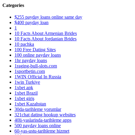
Categories
$255 payday loans online same day
$400 payday loan
1
10 Facts About Armenian Brides
10 Facts About Jordanian Brides
10 pachka
100 Free Dating Sites
100 online payday loans
1hr payday loans
1raging-bull-slots.com
1sportbetin.com
1WIN Official In Russia
1win Turkiye
1xbet apk
1xbet Brazil
1xbet giriş
1xbet Kazahstan
30da-tarihleme yorumlar
321chat dating hookup websites
40li-yaslarinda-tarihleme apps
500 payday loans online
60-yas-ustu-tarihleme hizmet