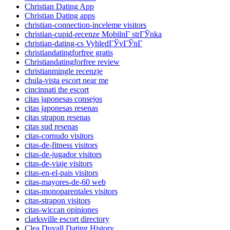
Christian Dating App
Christian Dating apps
christian-connection-inceleme visitors
christian-cupid-recenze MobilnГ­ strГЎnka
christian-dating-cs VyhledГЎvГЎnГ­
christiandatingforfree gratis
Christiandatingforfree review
christianmingle recenzje
chula-vista escort near me
cincinnati the escort
citas japonesas consejos
citas japonesas resenas
citas strapon resenas
citas sud resenas
citas-cornudo visitors
citas-de-fitness visitors
citas-de-jugador visitors
citas-de-viaje visitors
citas-en-el-pais visitors
citas-mayores-de-60 web
citas-monoparentales visitors
citas-strapon visitors
citas-wiccan opiniones
clarksville escort directory
Clea Duvall Dating History