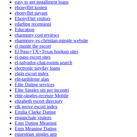
easy to get installment loans
ebonyflirt kosten
ebonyflirt payant
EbonyFlirt visitors
edarling recensioni
Education
eharmony cost reviews
eharmony-vs-christian-mingle website
el monte the escort
El Paso+TX+Texas hookup sites
el-paso escort sites
el-salvador-chat-rooms search
electronic payday loans
elgin escort index
elit-tarihleme alan
Elite Dating services
Elite Singles siti per incontri
elite-singles-recenze Mobile
elizabeth escort directory
elk-grove escort index
Emilia Clarke Dating
enganchate visitors
Enm Dating Meaning
Enm Meaning Dating
equestrian singles app