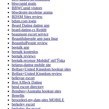
bbwcupid gratis
BBWCupid visitors
bbwdesire-inceleme arama
BDSM Sites review
bdsm.com login
Beard Dating dating app
beard-dating-cs Reddit
beaumont escort service
Beautifulpeople app para ligar
BeautifulPeople review
beetalk app
beetalk kostenlos
beetalk reviews
beetalk-recenze MobilnГ­ strГЎnka
belarus-dating mobile site
Belfast+United Kingdom hookup sites
Belfast+United Kingdom review
bellevue escort
Ben Affleck Dating
bend escort directory
Bendigo+Australia hookup sites
Benefits
beoordeel-my-date-sites MOBILE
berkeley escort
berkeley the escort