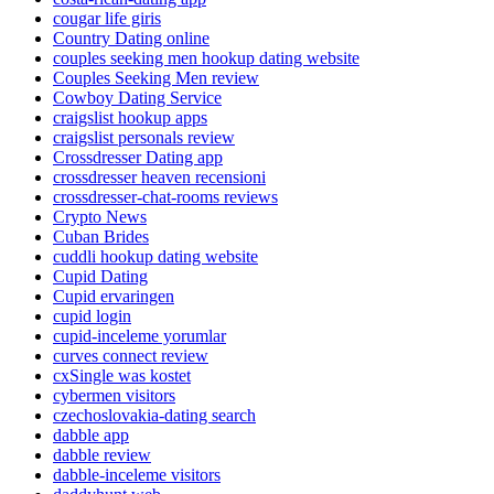
cougar life giris
Country Dating online
couples seeking men hookup dating website
Couples Seeking Men review
Cowboy Dating Service
craigslist hookup apps
craigslist personals review
Crossdresser Dating app
crossdresser heaven recensioni
crossdresser-chat-rooms reviews
Crypto News
Cuban Brides
cuddli hookup dating website
Cupid Dating
Cupid ervaringen
cupid login
cupid-inceleme yorumlar
curves connect review
cxSingle was kostet
cybermen visitors
czechoslovakia-dating search
dabble app
dabble review
dabble-inceleme visitors