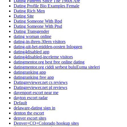
Dating Patterns Since The 1960s Are
Dating Profile Bio Examples Female
Dating Rich Men
Dating Site
Dating Someone With Bpd
Dating Someone With Ptsd
Dating Transgender
dating woman online
dating-in-ihren-30ern visitors
dating-uit-het-midden-oosten Inloggen
dating4disabled app
dating4disabled-inceleme visitors
datingmentor.org best free online dating
datingmentor.org ciddi serbest buluЕџma siteleri
datingranking app
datingranking free app
Datingreviewer.net cs reviews
Datingreviewer.net pl reviews
davenport escort near me
dayton escort radar
Default
delaware-dating sign in
denton the escort
denver escort sites
Denver+CO+Colorado hookup sites