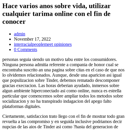
Hace varios anos sobre vida, utilizar
cualquier tarima online con el fin de
conocer
Post
admin
Author:
Post
November 17, 2022
published:
Post
interracialpeoplemeet opiniones
Category:
Post
0 Comments
Comments:
personas seguia siendo un motivo tabu entre los consumidores.
Ninguna persona admitia referente a compania de honor cual se
encontraba suscrito an una pagina sobre citas en el caso de que nos
lo olvidemos relacionados. Aunque, desde una aparicion asi­ igual
que populizacion sobre Tinder, debemos rematado descomponer
gracias execracion. Las horas deberian ayudado, inmersos sobre
algun ambiente hiperconectado asi­ como online, nunca es estrella
particular que comencemos sobre ampliar todos los metodos sobre
socializacion y no ha transpirado indagacion del apego falto
plataformas digitales.
Ciertamente, satisfaccion trato llego con el fin de mostrar todo gran
revuelta a las compromiso y en seguida inclusive podri­amos decir
nupcias de las aios de Tinder asi­ como ?hasta del generacion de