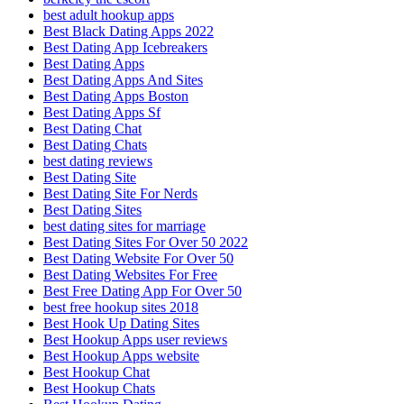
best adult hookup apps
Best Black Dating Apps 2022
Best Dating App Icebreakers
Best Dating Apps
Best Dating Apps And Sites
Best Dating Apps Boston
Best Dating Apps Sf
Best Dating Chat
Best Dating Chats
best dating reviews
Best Dating Site
Best Dating Site For Nerds
Best Dating Sites
best dating sites for marriage
Best Dating Sites For Over 50 2022
Best Dating Website For Over 50
Best Dating Websites For Free
Best Free Dating App For Over 50
best free hookup sites 2018
Best Hook Up Dating Sites
Best Hookup Apps user reviews
Best Hookup Apps website
Best Hookup Chat
Best Hookup Chats