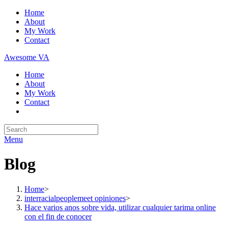
Skip
Home
to
About
content
My Work
Contact
Awesome VA
Home
About
My Work
Contact
Search
for:
Menu
Blog
Home
>
interracialpeoplemeet opiniones
>
Hace varios anos sobre vida, utilizar cualquier tarima online
con el fin de conocer