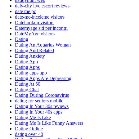
daddyhunt web
daly-city live escort reviews
date me pc
date-me-inceleme visitors
Datehookup visitors
Datemyage siti per incontri
DateMyAge visitors
Dating
Dating An Aquarius Woman
Dating And Related
Dating Anxiety
Dating App
Dating Apps
Dating apps app
Dating Apps Are Depressing
Dating At 50
Dating Chat
Dating During Coronavirus
dating for seniors mobile
Dating In Your 30s reviews
Dating In Your 40s apps
Dating Me Is Like
Dating Me Is Like Funny Answers
Dating Online
dating over 40