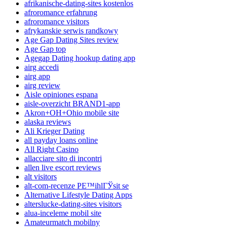
afrikanische-dating-sites kostenlos
afroromance erfahrung
afroromance visitors
afrykanskie serwis randkowy
Age Gap Dating Sites review
Age Gap top
Agegap Dating hookup dating app
airg accedi
airg app
airg review
Aisle opiniones espana
aisle-overzicht BRAND1-app
Akron+OH+Ohio mobile site
alaska reviews
Ali Krieger Dating
all payday loans online
All Right Casino
allacciare sito di incontri
allen live escort reviews
alt visitors
alt-com-recenze PЕ™ihlГЎsit se
Alternative Lifestyle Dating Apps
alterslucke-dating-sites visitors
alua-inceleme mobil site
Amateurmatch mobilny