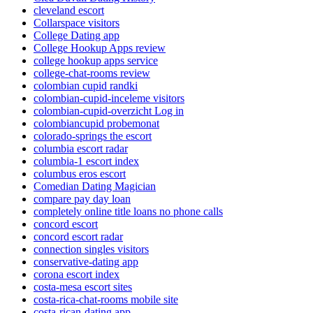
cleveland escort
Collarspace visitors
College Dating app
College Hookup Apps review
college hookup apps service
college-chat-rooms review
colombian cupid randki
colombian-cupid-inceleme visitors
colombian-cupid-overzicht Log in
colombiancupid probemonat
colorado-springs the escort
columbia escort radar
columbia-1 escort index
columbus eros escort
Comedian Dating Magician
compare pay day loan
completely online title loans no phone calls
concord escort
concord escort radar
connection singles visitors
conservative-dating app
corona escort index
costa-mesa escort sites
costa-rica-chat-rooms mobile site
costa-rican-dating app