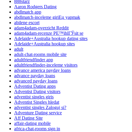
888starz
Aaron Rodgers Dating
abdlmatch app
abdlmatch-inceleme giriЕџ yapmak
abilene escort
adam4adam-overzicht Reddit
adam4adam-recenze PЕ™ihlГЎsit se
Adelaide+Australia hookup dating sites
Adelaide+Australia hookup sites
adult
adult-chat-rooms mobile site
adultfriendfinder app
adultfriendfinder-inceleme visitors
advance america payday loans
advance payday loans
advanced payday loans
Adventist Dating apps
Adventist Dating visitors
adventist singles giris
Adventist Singles hledat
adventist singles Zaloguj si?
Adventure Dating service
Aff Dating Site
affair-dating mobile
africa-chat-rooms sign in