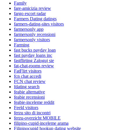
Family
fare-amicizia review
fargo escort radar
Farmers Dating datings
farmers-dating-sites visitors
farmersonly app
farmersonly recensioni
farmersonly visitors
Farming
fast bucks payday loan
fast payday loans inc
fastflirting Zaloguj sie
fat-chat-rooms review
FatFlirt visitors
fcn chat accedi
FCN chat review
fdating search
feabie alternative
feabie recensioni
feabie-inceleme reddit
Feeld visitors
ferzu sito di incontri
ferzu-overzicht MOBILE
filipino-cupid-inceleme arama
Filipinocupid hookup dating website