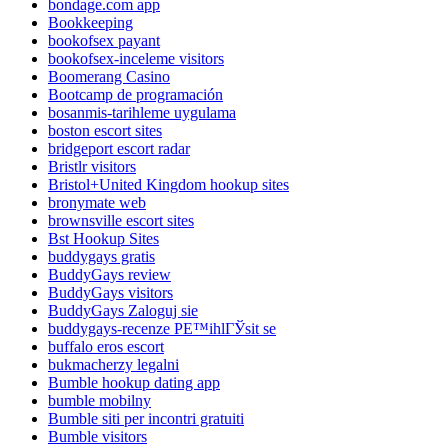
bondage.com app
Bookkeeping
bookofsex payant
bookofsex-inceleme visitors
Boomerang Casino
Bootcamp de programación
bosanmis-tarihleme uygulama
boston escort sites
bridgeport escort radar
Bristlr visitors
Bristol+United Kingdom hookup sites
bronymate web
brownsville escort sites
Bst Hookup Sites
buddygays gratis
BuddyGays review
BuddyGays visitors
BuddyGays Zaloguj sie
buddygays-recenze PЕ™ihlГЎsit se
buffalo eros escort
bukmacherzy legalni
Bumble hookup dating app
bumble mobilny
Bumble siti per incontri gratuiti
Bumble visitors