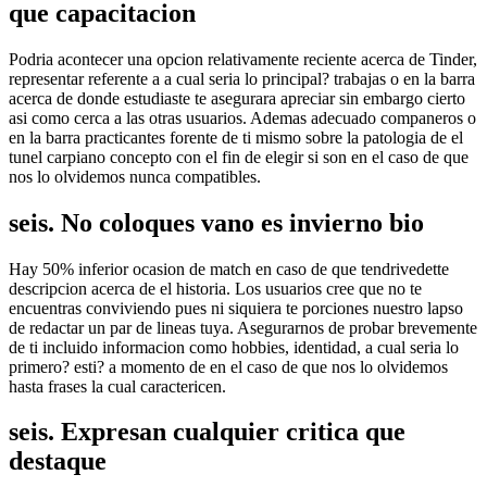
que capacitacion
Podria acontecer una opcion relativamente reciente acerca de Tinder,
representar referente a a cual seri­a lo principal? trabajas o en la barra
acerca de donde estudiaste te asegurara apreciar sin embargo cierto
asi­ como cerca a las otras usuarios. Ademas adecuado companeros o
en la barra practicantes forente de ti mismo sobre la patologi­a de el
tunel carpiano concepto con el fin de elegir si son en el caso de que
nos lo olvidemos nunca compatibles.
seis. No coloques vano es invierno bio
Hay 50% inferior ocasion de match en caso de que tendri­vedette
descripcion acerca de el historia. Los usuarios cree que no te
encuentras conviviendo pues ni siquiera te porciones nuestro lapso
de redactar un par de lineas tuya. Asegurarnos de probar brevemente
de ti inclui­do informacion como hobbies, identidad, a cual seri­a lo
primero? esti? a momento de en el caso de que nos lo olvidemos
hasta frases la cual caractericen.
seis. Expresan cualquier critica que
destaque