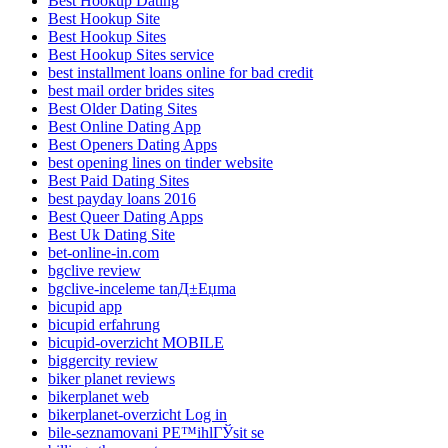
Best Hookup Dating
Best Hookup Site
Best Hookup Sites
Best Hookup Sites service
best installment loans online for bad credit
best mail order brides sites
Best Older Dating Sites
Best Online Dating App
Best Openers Dating Apps
best opening lines on tinder website
Best Paid Dating Sites
best payday loans 2016
Best Queer Dating Apps
Best Uk Dating Site
bet-online-in.com
bgclive review
bgclive-inceleme tanД±Еџma
bicupid app
bicupid erfahrung
bicupid-overzicht MOBILE
biggercity review
biker planet reviews
bikerplanet web
bikerplanet-overzicht Log in
bile-seznamovani PЕ™ihlГЎsit se